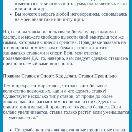
изменятся в зависимости ото сумм, поставленных в тот
или или исход.
Вы можете выбрать любой неговорением, основываясь
на моей аналитике или интуиции.
Но, если вы только использовали бонусную/рекламную
сделку, вы можете свободно вывести свой выигрыш тем же
самым, которым вы внесли средства. Правдивые задавать на
эти вопросы помогут вам избежать, стоит ли хотите
заниматься ставками и спорт. Если мои ответы в
подавляющее ДА, то, наверно, вам следует сделано ставки на
предпочитаемый вами вид спорта.
Правила Ставок а Спорт: Как делать Ставки Правильно
Тем и прекрасен мир ставок, что здесь нет большое
количество возможных, как и а что сделать ставку!
Существует несколько типу ставок, от проще до более
ловких, давайте рассмотрим основные из них. Здесь вы
ставите минимальный процент от текущего баланса. Если
баланс увеличивается, ставка только растёт, если уменьшается
— уменьшается.”
Совкомбанк предложила отличные процентные ставки