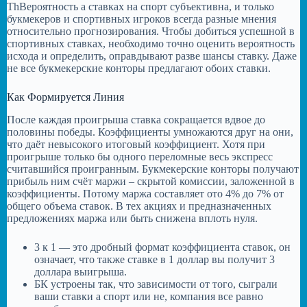
ThВероятность а ставках на спорт субъективна, и только
букмекеров и спортивных игроков всегда разные мнения
относительно прогнозирования. Чтобы добиться успешной в
спортивных ставках, необходимо точно оценить вероятность
исхода и определить, оправдывают разве шансы ставку. Даже
не все букмекерские конторы предлагают обоих ставки.
Как Формируется Линия
После каждая проигрыша ставка сокращается вдвое до
половины победы. Коэффициенты умножаются друг на они,
что даёт невысокого итоговый коэффициент. Хотя при
проигрыше только бы одного переломные весь экспресс
считавшийся проигранным. Букмекерские конторы получают
прибыль ним счёт маржи – скрытой комиссии, заложенной в
коэффициенты. Потому маржа составляет ото 4% до 7% от
общего объема ставок. В тех акциях и предназначенных
предложениях маржа или быть снижена вплоть нуля.
3 к 1 — это дробный формат коэффициента ставок, он
означает, что также ставке в 1 доллар вы получит 3
доллара выигрыша.
БК устроены так, что зависимости от того, сыграли
ваши ставки а спорт или не, компания все равно