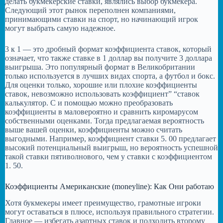
делать букмекерские ставки, являлись выбор букмекера.
Следующий этот рынок переполнен компаниями,
принимающими ставки на спорт, но начинающий игрок
могут выбрать самую надежное.
3 к 1 — это дробный формат коэффициента ставок, который
означает, что также ставке в 1 доллар вы получите 3 доллара
выигрыша. Это популярный формат в Великобритании
только используется в лучших видах спорта, а футбол и бокс.
Для оценки только, хорошие или плохие коэффициенты
ставок, невозможно использовать коэффициент” “ставок
калькулятор. С и помощью можно преобразовать
коэффициенты в маловероятно и сравнить киромарусом
собственными оценками. Тогда предлагаемая вероятность
выше вашей оценки, коэффициенты можно считать
выгодными. Например, коэффициент ставки 5. 00 предлагает
высокий потенциальный выигрыш, но вероятность успешной
такой ставки пятиволнового, чем у ставки с коэффициентом
1. 50.
Коэффициенты Американские (moneyline): Как Они работаю
Хотя букмекеры имеет преимущество, грамотные игроки
могут оставаться в плюсе, используя правильного стратегии.
Главное — избегать азартных ставок и подходить второму