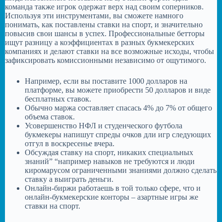
команда также игрок одержат верх над своим соперников.
Используя эти инструментами, вы сможете намного
понимать, как поставлены ставки на спорт, и значительно
повысив свои шансы в успех. Профессиональные бетторы
ищут разницу а коэффициентах в разных букмекерских
компаниях и делают ставки на все возможные исходы, чтобы
зафиксировать комиссионными независимо от ощутимого.
Например, если вы поставите 1000 долларов на
платформе, вы можете приобрести 50 долларов и виде
бесплатных ставок.
Обычно маржа составляет спасась 4% до 7% от общего
объема ставок.
Усовершенство НФЛ и студенческого футбола
букмекеры напишут спреды очков дли игр следующих
отгул в воскресенье вчера.
Обсуждая ставку на спорт, никаких специальных
знаний” “например навыков не требуются и люди
киромарусом ограниченными знаниями должно сделать
ставку а выиграть деньги.
Онлайн-биржи работаешь в той только сфере, что и
онлайн-букмекерские конторы – азартные игры же
ставки на спорт.