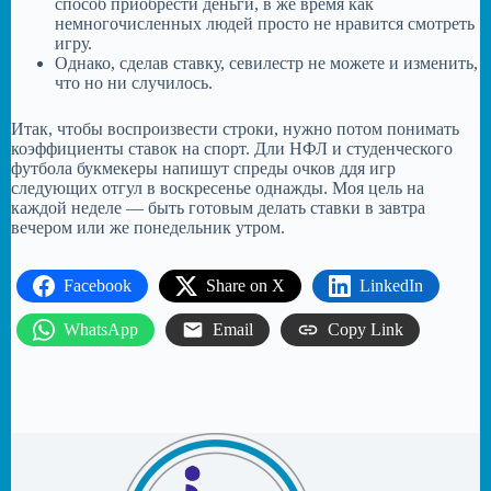
способ приобрести деньги, в же время как
немногочисленных людей просто не нравится смотреть
игру.
Однако, сделав ставку, севилестр не можете и изменить,
что но ни случилось.
Итак, чтобы воспроизвести строки, нужно потом понимать
коэффициенты ставок на спорт. Дли НФЛ и студенческого
футбола букмекеры напишут спреды очков ддя игр
следующих отгул в воскресенье однажды. Моя цель на
каждой неделе — быть готовым делать ставки в завтра
вечером или же понедельник утром.
Facebook
Share on X
LinkedIn
WhatsApp
Email
Copy Link