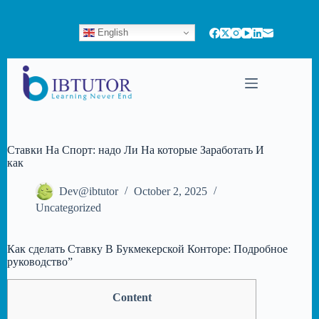
Skip
to
English
content
Ставки На Спорт: надо Ли На которые Заработать И
как
Dev@ibtutor
October 2, 2025
Uncategorized
Как сделать Ставку В Букмекерской Конторе: Подробное
руководство”
Content