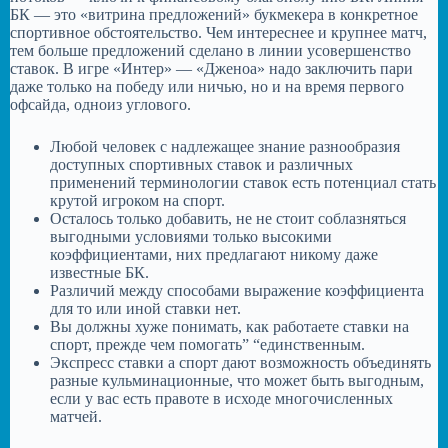
БК — это «витрина предложений» букмекера в конкретное
спортивное обстоятельство. Чем интереснее и крупнее матч,
тем больше предложений сделано в линии усовершенство
ставок. В игре «Интер» — «Дженоа» надо заключить пари
даже только на победу или ничью, но и на время первого
офсайда, одноиз углового.
Любой человек с надлежащее знание разнообразия
доступных спортивных ставок и различных
применений терминологии ставок есть потенциал стать
крутой игроком на спорт.
Осталось только добавить, не не стоит соблазняться
выгодными условиями только высокими
коэффициентами, них предлагают никому даже
известные БК.
Различий между способами выражение коэффициента
для то или иной ставки нет.
Вы должны хуже понимать, как работаете ставки на
спорт, прежде чем помогать” “единственным.
Экспресс ставки а спорт дают возможность объединять
разные кульминационные, что может быть выгодным,
если у вас есть правоте в исходе многочисленных
матчей.