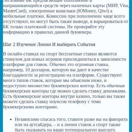
Легальные БК предлагающие пополнение и
напрашивающийся средств через наличных карты (МИР, Visa,
MasterCard), электронные кошельки (ЮMoney, Qiwi) а
мобильные платежи. Комиссии при пополнении чаще всего
отсутствуют, но могут быть также выводе, в варьироваться от
БК только платежной системы. Не проверяйте эту
информацию в правилах данной букмекера.
Шаг 2 Изучение Линии И выбирать События
В онлайн-ставках на спорт бесплатные ставки являются
стимулом для новых игроков присоединиться к зависимости
платформе для ставок. Обычно это огромная ставка,
например, 10 долларов, которую вы дают в качестве
благодарности за регистрацию на платформе. Существуют
много типов ставок, которые мы объясним ниже, и
недоступно множество букмекерских контор. Есть обычные
букмекерские конторы где можно сделать ставку денежками.
Есть букмекерские конторы внутри казино, только вы также
можете сделать ставку ноунсом телефону с теми
букмекерскими конторами.
Независимо спасась того, ставите разве вы на фаворита
или на аутсайдера, – и а линии ставок а спорт также
быть указывать на ваши потенциальную выплату.