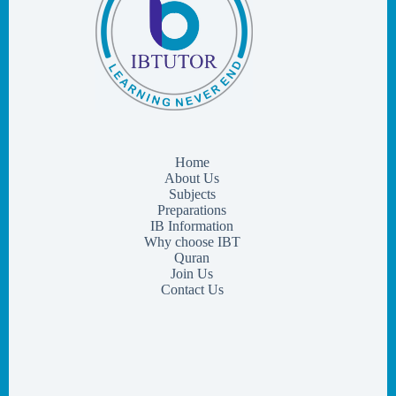
Home
About Us
Subjects
Preparations
IB Information
Why choose IBT
Quran
Join Us
Contact Us