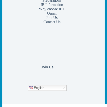
Preparations
IB Information
Why choose IBT
Quran
Join Us
Contact Us
Join Us
English