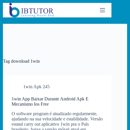
Skip
to
English
content
Tag
download 1win
1win Apk 245
1win App Baixar Durante Android Apk E
Mecanismo Ios Free
O software program é atualizado regularmente,
ajudando na sua velocidade e estabilidade. Versão
estatal carry out aplicativo 1win pra o País
brasileiro, baixe a versão móvel atual em