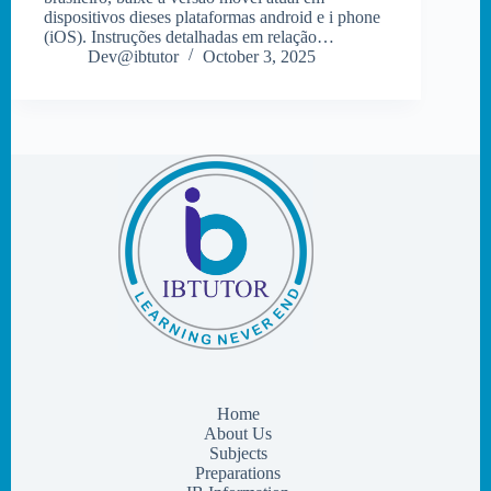
dispositivos dieses plataformas android e i phone
(iOS). Instruções detalhadas em relação…
Dev@ibtutor
October 3, 2025
Home
About Us
Subjects
Preparations