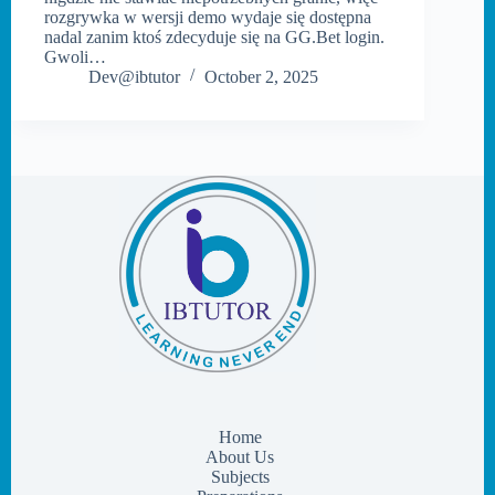
rozgrywka w wersji demo wydaje się dostępna
nadal zanim ktoś zdecyduje się na GG.Bet login.
Gwoli…
Dev@ibtutor
October 2, 2025
Home
About Us
Subjects