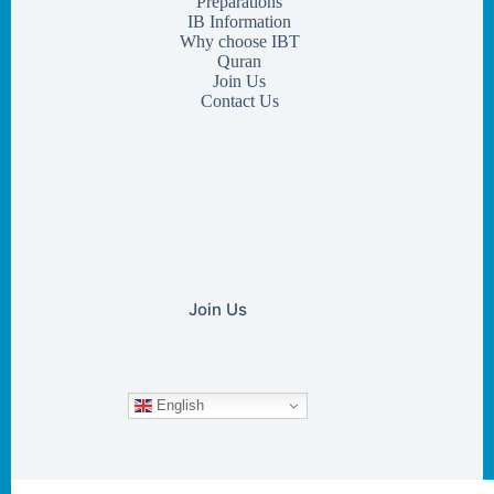
Preparations
IB Information
Why choose IBT
Quran
Join Us
Contact Us
Join Us
English